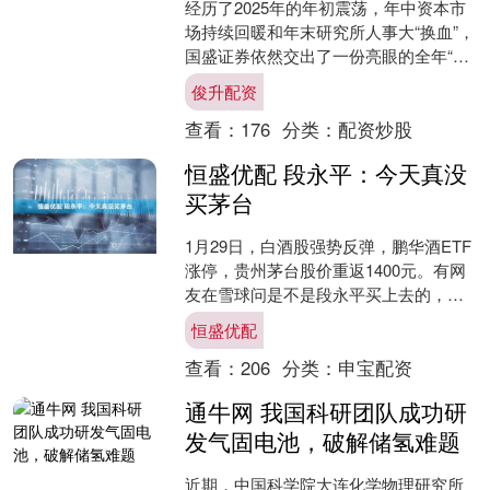
经历了2025年的年初震荡，年中资本市
场持续回暖和年末研究所人事大“换血”，
国盛证券依然交出了一份亮眼的全年“成
绩单” 1月30日，国盛证券披露2025年度
俊升配资
业绩....
查看：
176
分类：
配资炒股
恒盛优配 段永平：今天真没
买茅台
1月29日，白酒股强势反弹，鹏华酒ETF
涨停，贵州茅台股价重返1400元。有网
友在雪球问是不是段永平买上去的，段
永平表示：“今天真没买。”不过，1月29
恒盛优配
日更早些....
查看：
206
分类：
申宝配资
通牛网 我国科研团队成功研
发气固电池，破解储氢难题
近期，中国科学院大连化学物理研究所