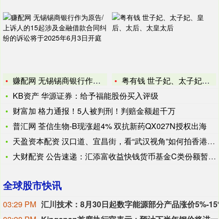
赚配网 无锡锡商银行作为原告/上诉人的15起涉及金融借款合同
粤有钱 世子妃、太子妃、皇后、太后、太皇太后
KB资产 华源证券：给予福能股份买入评级
财富加 格力通报！5人被判刑！判赔金额超千万
普汇网 荃信生物-B现涨超4% 双抗新药QX027N授权出海
天盈资本配资 汉口道、宜昌街，看“武汉视角”如何拍香港！“跃
大财配资 公告速递：汇添富收益快钱货币基金C类份额暂停申购业
全球股市快讯
03:29 PM