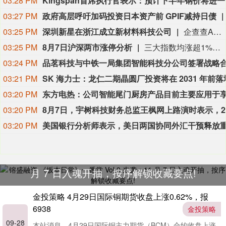
03:28 PM
Kings
03:27 PM
政府高层呼吁加码投资日本资产前 GPIF减持日债
03:25 PM
深圳新星在浙江成立新材料科技公司
企查查APP显示，近日，浙江新星凌川新材料科技有限公司成立，经营范围包含新兴能源技术研发；电子专用材料制造；电子专用材料研发；电子专用材料销售等。企查查股权穿透显示，该公司由深圳新星(603978)全资持股。
03:25 PM
8月7日沪深两市涨停分析
三大指数均涨超1%、科创50涨2.51%，医药、算力硬件联袂大涨。宝鼎科技、云南锗业、汇绿生态、沃格光电、百花医药均4连板，一图看懂>>
03:24 PM
03:21 PM
03:20 PM
03:20 PM
03:20 PM
镕盛融资 《坂本日常》一番赏 Vol.3 来袭：11
月 7 日入魂开抽，按序解锁收藏要点!
金投策略 4月29日国际铜期货收盘上涨0.62%，报
6938
金投策略
09-28
本站消息，4月29日国际铜主力期货（BCM）合约收盘上涨