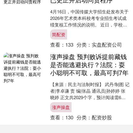
4月16日，中国传媒大学招生处发布关于
2026年艺术类本科校考专业招生考试成
绩复核工作情况的说明。 近日，学校接
到报考个别专业的部分考生电话，询问
简配资
校考成绩与此前....
查看：
133
分类：
实盘配资公司
涨声操盘 预判败诉提前藏钱
是否能逃避执行？法院：耍
小聪明不可取，最高可判7年
【来源：民主与法制时报】 武丹/制图 记
者|李卓谦 责 编|张晶 通讯员|孙婷婷 张
晓婷 正文共2029个字，预计阅读需6分
钟▼ 领走165万元拆迁款却声称“....
涨声操盘
查看：
130
分类：
配资炒股