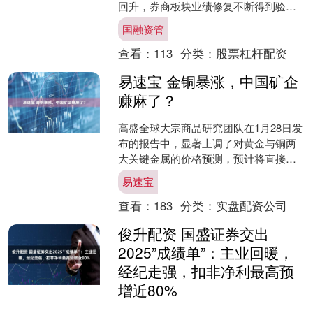
回升，券商板块业绩修复不断得到验
证。1月29日，中泰证券发布业绩预增公
国融资管
告。 公司预计全年....
查看：
113
分类：
股票杠杆配资
易速宝 金铜暴涨，中国矿企
赚麻了？
高盛全球大宗商品研究团队在1月28日发
布的报告中，显著上调了对黄金与铜两
大关键金属的价格预测，预计将直接驱
动中国相关矿业企业的盈利预期系统性
易速宝
上修。报告指出，资源....
查看：
183
分类：
实盘配资公司
俊升配资 国盛证券交出
2025”成绩单”：主业回暖，
经纪走强，扣非净利最高预
增近80%