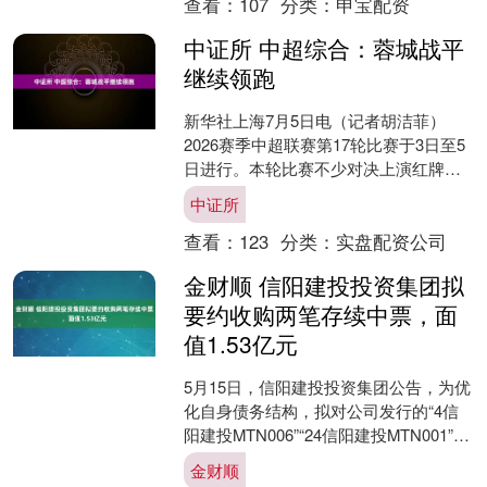
查看：
107
分类：
申宝配资
中证所 中超综合：蓉城战平
继续领跑
新华社上海7月5日电（记者胡洁菲）
2026赛季中超联赛第17轮比赛于3日至5
日进行。本轮比赛不少对决上演红牌与
绝杀戏码。“领头羊”成都蓉城队本轮客场
中证所
收获平局，依....
查看：
123
分类：
实盘配资公司
金财顺 信阳建投投资集团拟
要约收购两笔存续中票，面
值1.53亿元
5月15日，信阳建投投资集团公告，为优
化自身债务结构，拟对公司发行的“4信
阳建投MTN006”“24信阳建投MTN001”开
展现金要约收购，拟收购标的债券面值
金财顺
分....