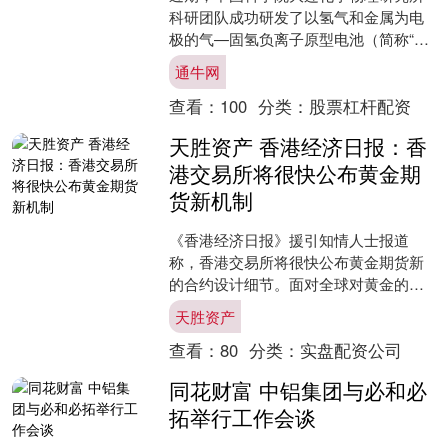
科研团队成功研发了以氢气和金属为电
极的气—固氢负离子原型电池（简称“气
固电池”），通过“氢电共储”模式，为常
通牛网
温常压高效储氢提供....
查看：
100
分类：
股票杠杆配资
天胜资产 香港经济日报：香
港交易所将很快公布黄金期
货新机制
《香港经济日报》援引知情人士报道
称，香港交易所将很快公布黄金期货新
的合约设计细节。面对全球对黄金的需
求，以及来自新加坡的竞争，香港交易
天胜资产
所一直在积极推进重启黄金期....
查看：
80
分类：
实盘配资公司
同花财富 中铝集团与必和必
拓举行工作会谈