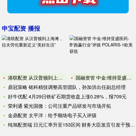
申宝配资 播报
港联配资 从汉普顿到上海滩，拉夫劳伦重新定义“美好生活”
国融资管 中金:维持亚盛医药-B“跑赢行业”评级 POLAR
鼎冠策略 铭科精技调整高管团队，孙加洪出任副总经理
好牛优配 4月29日铁矿石期货收盘上涨0.28%，报709元
荣利通 紫光国微：公司注重产品研发与市场开拓
金鼎配资 太平洋：给予顺络电子买入评级
纯旭配资端 日元汇率升至153区间 财务大臣发言引发干预担忧