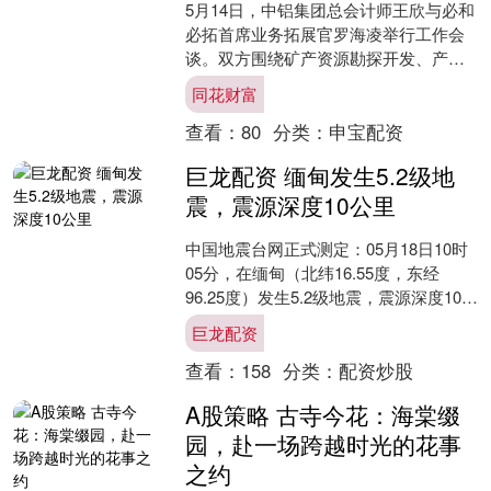
5月14日，中铝集团总会计师王欣与必和
必拓首席业务拓展官罗海凌举行工作会
谈。双方围绕矿产资源勘探开发、产业
协同共建等议题深入交换意见。王欣表
同花财富
示，中铝集团愿携手必....
查看：
80
分类：
申宝配资
巨龙配资 缅甸发生5.2级地
震，震源深度10公里
中国地震台网正式测定：05月18日10时
05分，在缅甸（北纬16.55度，东经
96.25度）发生5.2级地震，震源深度10公
里。....
巨龙配资
查看：
158
分类：
配资炒股
A股策略 古寺今花：海棠缀
园，赴一场跨越时光的花事
之约