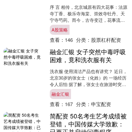
序 言 相传，北京城原有四大花事：法源
寺丁香、极乐寺海棠、崇效寺牡丹、天
宁寺芍药。而今，古寺变迁，花事流
转，幸而史志留痕，风物可寻。本系列
A股策略
以“古寺今花”为名，循....
查看：
146
分类：
股票杠杆配资
融金汇银 女子突然中毒呼吸
困难，竟和洗衣服有关
洗衣服 使用清洁产品也有讲究？ 近日，
北京30岁的张女士（化姓）的 一场经历
令人后怕 据了解，张女士在旅游时突发
呼吸困难，起初以为是过敏性哮喘发
融金汇银
作，连夜服药后仍....
查看：
167
分类：
申宝配资
简配资 50名考生艺考成绩被
登错，中国传媒大学致歉：
已更正并启动问责程序