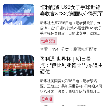
恒利配资 U20女子手球世锦
赛收官&#32;德国队夺得冠军
新华社太原7月5日电（记者樊欣阳、刘
扬涛）在5日进行的第25届世界U20女子
手球锦标赛最后一日的比赛中，德国队
以33:26战胜丹麦，获得本届世锦赛金
恒利配资
牌。在铜牌赛....
查看：
194
分类：
股票杠杆配资
盈利通 世界杯｜明日看
点：“伊比利亚德比”与东道主
硬仗
新华社美国费城7月5日电（记者缪培
源、王恒志）美加墨世界杯6日将迎来两
场八分之一决赛：西班牙队与葡萄牙队
将在达拉斯上演“伊比利亚德比”，东道主
盈利通
之一美国队则将在西....